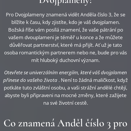
Pro Dvojplameny znamená vidět Anděla číslo 3, že se
blížíte k času, kdy zjistíte, kdo je váš dvojplamen.
Božská říše vám posílá znamení, že vaše pátrání po
vašem dvouplameni je téměř u konce a že můžete
důvěřovat partnerství, které má přijít. Ať už je tato
osoba romantickým partnerem nebo ne, bude pro vás
mít hluboký duchovní význam.
Otevřete se univerzálním energiím, které váš dvojplamen
přinese do vašeho života
. Není to žádná maličkost, když
potkáte tuto zvláštní osobu, a vaši strážní andělé chtějí,
abyste byli připraveni na mocné změny, které zažijete
na své životní cestě.
Co znamená Anděl číslo 3 pro