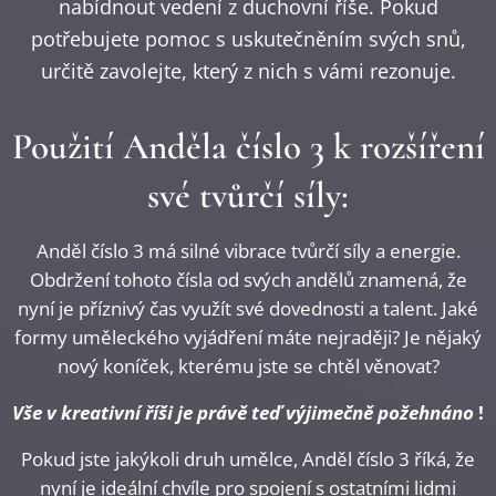
nabídnout vedení z duchovní říše. Pokud
potřebujete pomoc s uskutečněním svých snů,
určitě zavolejte, který z nich s vámi rezonuje.
Použití Anděla číslo 3 k rozšíření
své tvůrčí síly:
Anděl číslo 3 má silné vibrace tvůrčí síly a energie.
Obdržení tohoto čísla od svých andělů znamená, že
nyní je příznivý čas využít své dovednosti a talent. Jaké
formy uměleckého vyjádření máte nejraději? Je nějaký
nový koníček, kterému jste se chtěl věnovat?
Vše v kreativní říši je právě teď výjimečně požehnáno
!
Pokud jste jakýkoli druh umělce, Anděl číslo 3 říká, že
nyní je ideální chvíle pro spojení s ostatními lidmi