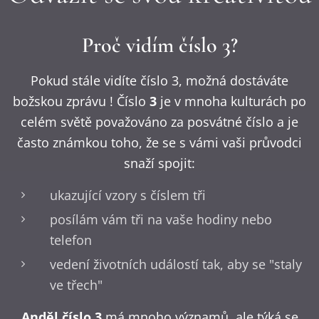
Proč vidím číslo 3?
Pokud stále vidíte číslo 3, možná dostáváte
božskou zprávu ! Číslo
3
je v mnoha kulturách po
celém světě považováno za posvátné číslo a je
často známkou toho, že se s vámi vaši průvodci
snaží spojit:
ukazující vzory s číslem tři
posílám vám tři na vaše hodiny nebo
telefon
vedení životních událostí tak, aby se "staly
ve třech"
Anděl číslo 3
má mnoho významů, ale týká se