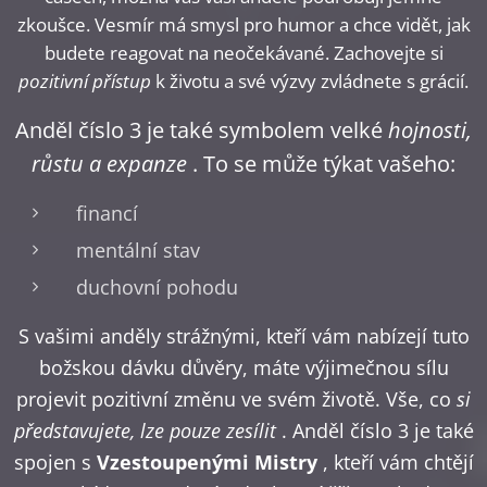
zkoušce. Vesmír má smysl pro humor a chce vidět, jak
budete reagovat na neočekávané. Zachovejte si
pozitivní přístup
k životu a své výzvy zvládnete s grácií.
Anděl číslo 3 je také symbolem velké
hojnosti,
růstu a expanze
. To se může týkat vašeho:
financí
mentální stav
duchovní pohodu
S vašimi anděly strážnými, kteří vám nabízejí tuto
božskou dávku důvěry, máte výjimečnou sílu
projevit pozitivní změnu ve svém životě. Vše, co
si
představujete, lze pouze zesílit
. Anděl číslo 3 je také
spojen s
Vzestoupenými Mistry
, kteří vám chtějí