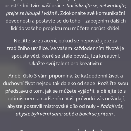
prostřednictvím vaší práce.
Socializujte se, networkujte,
ptejte se hloupě i vážně
. Zdokonalte své komunikační
dovednosti a postavte se do toho – zapojením dalších
lidí do vašeho projektu mu můžete narůst křídel.
Necíťte se ztraceni, pokud se nepovažujete za
tradičního umělce. Ve vašem každodenním životě je
spousta věcí, které se stále považují za kreativní.
Ukažte svůj talent pro kreativitu:
Anděl číslo 3 vám připomíná, že každodenní život a
duchovní život nejsou tak daleko od sebe. Rozšiřte svou
představu o tom, jak se můžete vyjádřit, a dělejte to s
optimismem a nadšením. Vaši průvodci vás nežádají,
abyste postavili mistrovské dílo od nuly –
žádají vás,
abyste byli věrní sami sobě a bavili se přitom
.