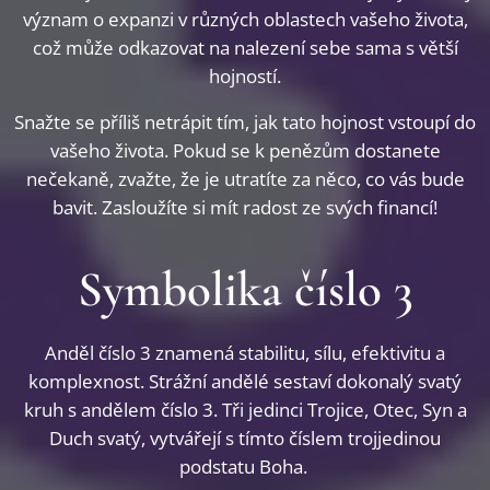
význam o expanzi v různých oblastech vašeho života,
což může odkazovat na nalezení sebe sama s větší
hojností.
Snažte se příliš netrápit tím, jak tato hojnost vstoupí do
vašeho života. Pokud se k penězům dostanete
nečekaně, zvažte, že je utratíte za něco, co vás bude
bavit. Zasloužíte si mít radost ze svých financí!
Symbolika číslo 3
Anděl číslo 3 znamená stabilitu, sílu, efektivitu a
komplexnost. Strážní andělé sestaví dokonalý svatý
kruh s andělem číslo 3. Tři jedinci Trojice, Otec, Syn a
Duch svatý, vytvářejí s tímto číslem trojjedinou
podstatu Boha.