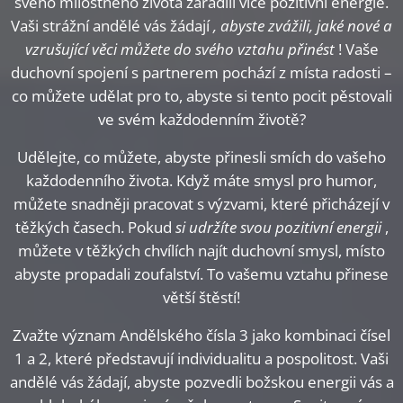
svého milostného života zařadili více pozitivní energie.
Vaši strážní andělé vás žádají
, abyste zvážili, jaké nové a
vzrušující věci můžete do svého vztahu přinést
! Vaše
duchovní spojení s partnerem pochází z místa radosti –
co můžete udělat pro to, abyste si tento pocit pěstovali
ve svém každodenním životě?
Udělejte, co můžete, abyste přinesli smích do vašeho
každodenního života. Když máte smysl pro humor,
můžete snadněji pracovat s výzvami, které přicházejí v
těžkých časech. Pokud
si udržíte svou pozitivní energii
,
můžete v těžkých chvílích najít duchovní smysl, místo
abyste propadali zoufalství. To vašemu vztahu přinese
větší štěstí!
Zvažte význam Andělského čísla 3 jako kombinaci čísel
1 a 2, které představují individualitu a pospolitost. Vaši
andělé vás žádají, abyste pozvedli božskou energii vás a