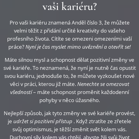
vaši kariéru?
Pro vaši kariéru znamená Anděl číslo 3, že můžete
velmi těžit z přidání určité kreativity do vašeho
profesního života. Cítíte se omezeni omezeními vaší
práce?
Nyní je čas myslet mimo uvěznění a otevřít se!
Máte silnou mysl a schopnost dělat pozitivní změny ve
své kariéře. To neznamená, že nyní je nutně čas opustit
svou kariéru, jednoduše to, že můžete vyzkoušet nové
věci v práci, kterou již máte.
Nenechte se omezovat
všedností
– máte schopnost proměnit každodenní
pohyby v něco úžasného.
Nejlepší způsob, jak tyto změny ve své kariéře provést,
je
udržet si pozitivní přístup
. Když ztratíte ze zřetele
svůj optimismus, je těžší změnit svět kolem vás.
Duchovní síly kolem vás chtějí, abyste žili svůj život