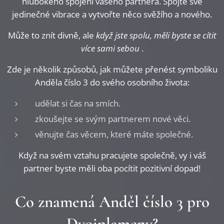
hlubokého spojení vašeho partnera. Spojte své
jedinečné vibrace a vytvořte něco svěžího a nového.
Může to znít divně, ale
když jste spolu, měli byste se cítit
více sami sebou
.
Zde je několik způsobů, jak můžete přenést symboliku
Anděla číslo 3 do svého osobního života:
udělat si čas na smích.
zkoušejte se svým partnerem nové věci.
věnujte čas věcem, které máte společné.
Když na svém vztahu pracujete společně, vy i váš
partner byste měli oba pocítit pozitivní dopad!
Co znamená Anděl číslo 3 pro
Dvojplameny?