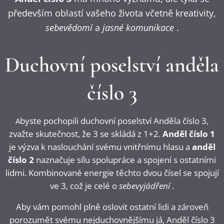
především oblastí vašeho života včetně kreativity,
sebevědomí
a
jasné komunikace
.
Duchovní poselství anděla
číslo 3
byste pochopili duchovní poselství Anděla číslo 3,
A
zvažte skutečnost, že 3 se skládá z 1+2.
Anděl číslo 1
je výzva k naslouchání svému vnitřnímu hlasu a
anděl
číslo 2
naznačuje sílu spolupráce a spojení s ostatními
lidmi. Kombinované energie těchto dvou čísel se spojují
ve 3, což je celé o
sebevyjádření
.
Aby vám pomohl plně oslovit ostatní lidi a zároveň
porozumět svému nejduchovnějšímu já, Anděl číslo 3