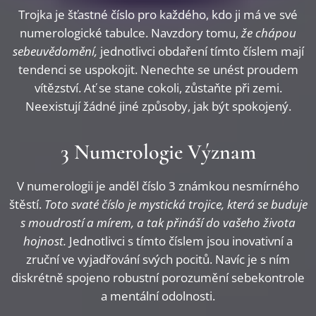
Trojka je šťastné číslo pro každého, kdo ji má ve své
numerologické tabulce. Navzdory tomu,
že chápou
sebeuvědomění,
jednotlivci obdaření tímto číslem mají
tendenci se uspokojit. Nenechte se unést proudem
vítězství. Ať se stane cokoli, zůstaňte při zemi.
Neexistují žádné jiné způsoby, jak být spokojený.
3 Numerologie Význam
V numerologii je anděl číslo 3 známkou nesmírného
štěstí.
Toto svaté číslo je mystická trojice, která se buduje
s moudrostí a mírem, a tak přináší do vašeho života
hojnost.
Jednotlivci s tímto číslem jsou inovativní a
zruční ve vyjadřování svých pocitů. Navíc je s ním
diskrétně spojeno robustní porozumění sebekontrole
a mentální odolnosti.