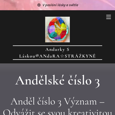
V poslání lásky a světla
Andarky S
Láskou®
ANdaRA
☆
STRÁŽKYNĚ
ANDAREK
☆
Andělské číslo 3
Anděl číslo 3 Význam –
Odvážit se svou kreativitou