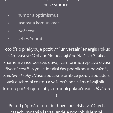
nese vibrace:
humor a optimismus
jasnost a komunikace
tvořivost
sebevědomí
Toto číslo překypuje pozitivní univerzální energií! Pokud
vám vaši strážní andělé posílají Anděla číslo 3 jako
znamení z říše božství, dávají vám přímou zprávu o vaší
životní cestě. Nyní je ideální čas podniknout odvážné,
kreativní kroky
. Vaše současné ambice jsou v souladu s
vaší duchovní cestou a vaši průvodci vám dávají sílu,
kterou potřebujete, abyste mohli pokračovat
s důvěrou
!
Pokud přijímáte toto duchovní poselství v těžkých
časech, možná vás vaši andělé podrobují jemné