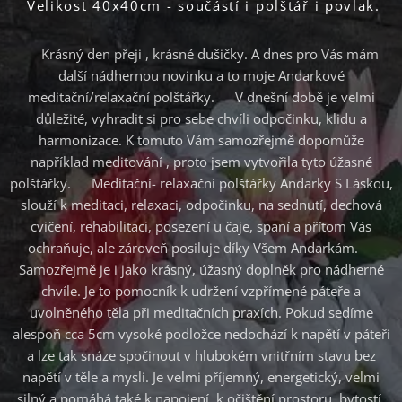
Velikost 40x40cm - součástí i polštář i povlak.
♥Krásný den přeji , krásné dušičky. A dnes pro Vás mám
další nádhernou novinku a to moje Andarkové
meditační/relaxační polštářky. ♥V dnešní době je velmi
důležité, vyhradit si pro sebe chvíli odpočinku, klidu a
harmonizace. K tomuto Vám samozřejmě dopomůže
například meditování , proto jsem vytvořila tyto úžasné
polštářky. ♥Meditační- relaxační polštářky Andarky S Láskou,
slouží k meditaci, relaxaci, odpočinku, na sednutí, dechová
cvičení, rehabilitaci, posezení u čaje, spaní a přítom Vás
ochraňuje, ale zároveň posiluje díky Všem Andarkám.♥
Samozřejmě je i jako krásný, úžasný doplněk pro nádherné
chvíle. Je to pomocník k udržení vzpřímené páteře a
uvolněného těla při meditačních praxích. Pokud sedíme
alespoň cca 5cm vysoké podložce nedochází k napětí v páteři
a lze tak snáze spočinout v hlubokém vnitřním stavu bez
napětí v těle a mysli. Je velmi příjemný, energetický, velmi
silný a pomáhá také k napojení, k očištění prostoru, bytostí,