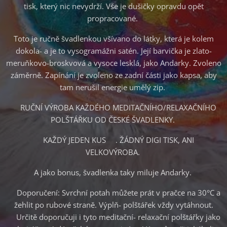
tisk, který nic nevydrží. Vše je dušičky opravdu opět
propracované.
Toto je ručně švadlenkou všívano do látky, která je kolem
dokola- a je to vysogramážni satén. Její barvička je zlato-
meruňkovo-broskvová a vysoce lesklá, jako Andarky. Zvoleno
záměrně. Zapínání je zvoleno ze zadní části jako kapsa, aby
tam nerušil energie umělý zip.
♥RUČNÍ VÝROBA KAŽDÉHO MEDITAČNÍHO/RELAXAČNÍHO
POLŠTÁŘKU OD ČESKÉ ŠVADLENKY.
♥KAŽDÝ JEDEN KUS♥. ŽÁDNÝ DIGI TISK, ANI
VELKOVÝROBA.
A jako bonus, švadlenka taky miluje Andarky.
♥Doporučení: Svrchní potah můžete prát v pračce na 30°C a
žehlit po rubové straně. Výplň- polštářek vždy vytáhnout.
♥Určitě doporučuji i tyto meditační- relaxační polštářky jako