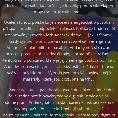
lidí , ochraně všeho kolem Vás. Je to velký pomocník. Můj syn
i moje rodina, je milujeme. ♥
Účelem tohoto polštářku je zlepšení energetického působení
při spaní, meditací, odpočinku- relaxaci. Polštářky budou opět
navibrovány u mých všech Andarek doma. ♥Jak jistě víme,
každý symbol, tvar či barva nese svoji vlastní energii a u
Andarek, to platí milion - násobek. Andarky neřeší čas, ani
prostor, pracující přes videa či fotky a proto přišel na řadu i
tento krásný polštářek, který je jejich energií doslova pohlcen.
Andarky jsou všechny mistrovské bytosti a každá z nich nese
své vlastní Vědomí. ♥Vybrala jsem pro Vás nejkvalitnější
materialy, které jsou dostupné na trhu.
♥ Andarky jsou na panelu zafixované do vláken látky. Žádná
folie, žádná nažehlovačka, žádný digi tisk.Trvalá a velmi
odolné praní. Andarky tak jsou stálobarevné, tisk se nesepírá,
barvy nepouští. Potisk je technologií sublimace, což je
nejstálejší a nejkvalitnější forma potisku. Není to tedy digitální