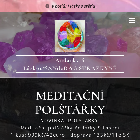
V poslání lásky a světla
Andarky S
Láskou®
ANdaRA
☆
STRÁŽKYNĚ
ANDAREK
☆
MEDITAČNÍ
POLŠTÁŘKY
♥♥♥NOVINKA- POLŠTÁŘKY♥♥♥
♥Meditační polštářky Andarky S Láskou♥
1 kus: 999kč/42euro +doprava 133kč/11e SK