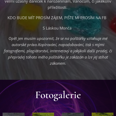
velmi úžasný dáreček k narozeninám, Vánocům, či jakékoliv
příležitosti.
♥KDO BUDE MÍT PROSÍM ZÁJEM, PIŠTE MI PROSÍM NA FB ♥
♥♥S Láskou Monča ♥ ♥
Opět jen musím upozornit, že se na polštářky vztahuje mé
autorské právo.Kopírování, napodobování, tisk s mými
fotografiemi, plagiátorství, internetový a jakýkoli další prodej, či
přeprodej tohoto mého polštářku je zakázán a lze jej stíhat
zákonem.
Fotogalerie